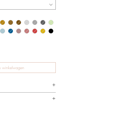
n winkelwagen
temd voor de droogkast.