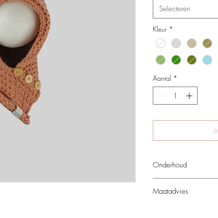
Selecteren
Kleur
*
Aantal
*
I
Onderhoud
Handwas 30°, niet bes
Maatadvies
XS: 1 - 2 jaar