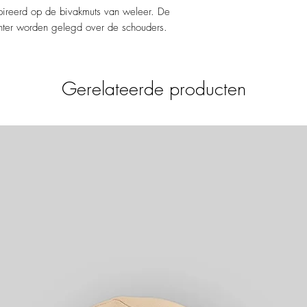
S: 2 - 5 jaar
spireerd op de bivakmuts van weleer. De
M: 5 - 8 jaar
hter worden gelegd over de schouders.
Gerelateerde producten