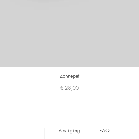
Snel overzicht
Zonnepet
Prijs
€ 28,00
Vestiging
FAQ