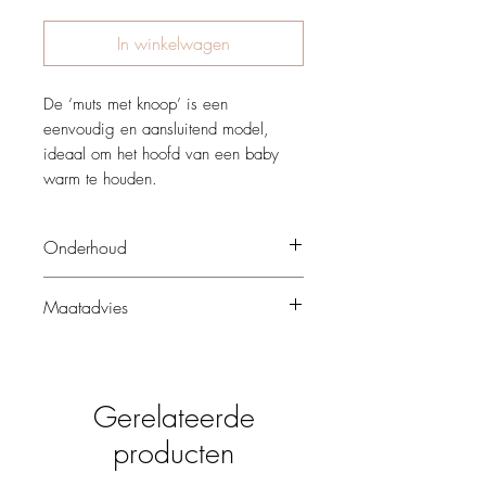
In winkelwagen
De ‘muts met knoop’ is een
eenvoudig en aansluitend model,
ideaal om het hoofd van een baby
warm te houden.
Onderhoud
Handwas 30°, niet bestemd voor de
Maatadvies
droogkast.
XXS: 0 - 3 maand
XS: 3 - 10 maand
Gerelateerde
producten